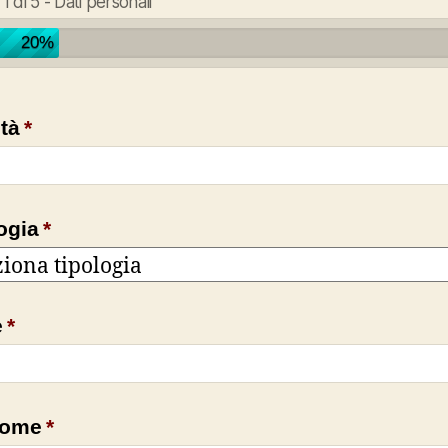
1 di 5 - Dati personali
20%
tà
*
ogia
*
e
*
ome
*