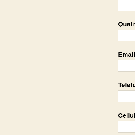
Quali
Emai
Telef
Cellu