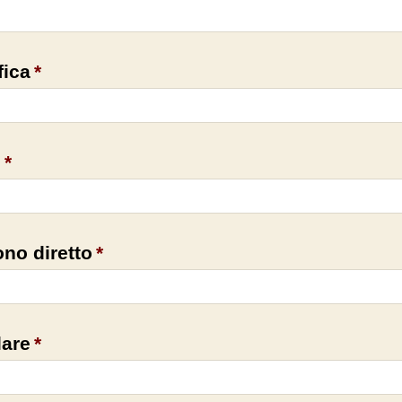
fica
*
l
*
ono diretto
*
lare
*