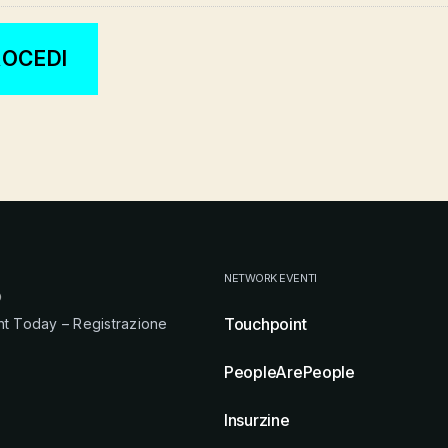
NETWORK EVENTI
Touchpoint
nt Today – Registrazione
PeopleArePeople
Insurzine