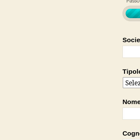
Passo 
Socie
Tipol
Nom
Cogn